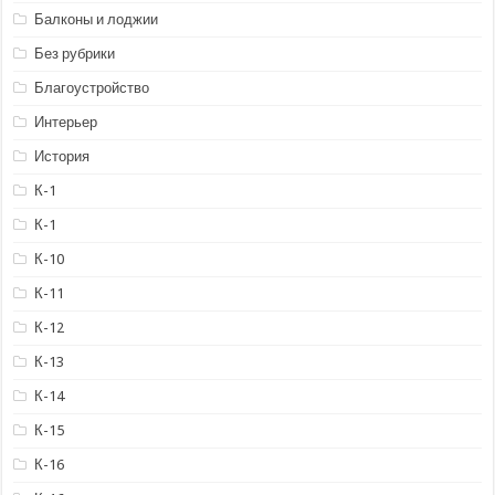
Балконы и лоджии
Без рубрики
Благоустройство
Интерьер
История
К-1
К-1
К-10
К-11
К-12
К-13
К-14
К-15
К-16