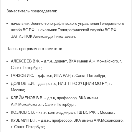
Заместитель председателя:
начальник Военно-топографического управления Генерального
штаба ВС РФ – начальник Топографической службы ВС РФ
ЗАЛИЗНЮК Александр Николаевич.
Члены программного комитета:
АЛЕКСЕЕВ В.Ф. – д.т.н., доцент, ВКА имени А.Ф.Можайского, г.
Санкт-Петербург;
ГАЯЗОВ И.С. – д.ф.-м.н, ИПА РАН, г. Санкт-Петербург;
ДОЛГОВ Е.И. – д.в.н, с.н.с, НИЦ ТГНО 27 ЦНИИ МО РФ, г.
Москва;
КЛЕЙМЕНОВ В.В. – д.т.н, профессор, ВКА имени
А.Ф.Можайского, г. Санкт-Петербург;
КОЗЛОВ С.В. – к.п.н, контр-адмирал, ГШ ВС РФ, г. Москва ;
КУЗЬМИН В.Н. – д.в.н., профессор, ВКА имени А.Ф.Можайского,
г. Санкт-Петербург;