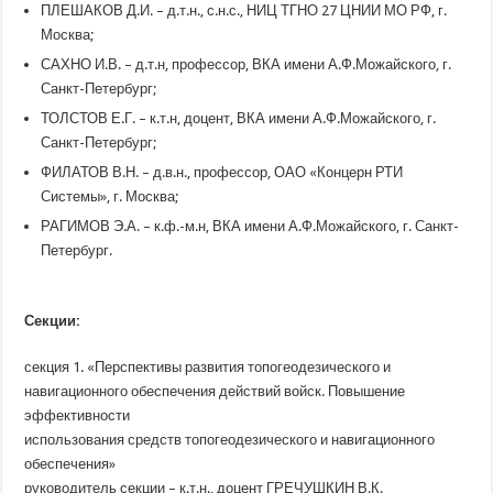
ПЛЕШАКОВ Д.И. – д.т.н., с.н.с., НИЦ ТГНО 27 ЦНИИ МО РФ, г.
Москва;
САХНО И.В. – д.т.н, профессор, ВКА имени А.Ф.Можайского, г.
Санкт-Петербург;
ТОЛСТОВ Е.Г. – к.т.н, доцент, ВКА имени А.Ф.Можайского, г.
Санкт-Петербург;
ФИЛАТОВ В.Н. – д.в.н., профессор, ОАО
«Концерн
РТИ
Системы», г. Москва;
РАГИМОВ Э.А. – к.ф.-м.н, ВКА имени А.Ф.Можайского, г. Санкт-
Петербург.
Секции:
секция 1.
«Перспективы
развития топогеодезического и
навигационного обеспечения действий войск. Повышение
эффективности
использования средств топогеодезического и навигационного
обеспечения»
руководитель секции – к.т.н., доцент ГРЕЧУШКИН В.К.