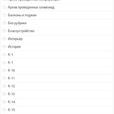
Архив проведенных олимпиад
Балконы и лоджии
Без рубрики
Благоустройство
Интерьер
История
К-1
К-1
К-10
К-11
К-12
К-13
К-14
К-15