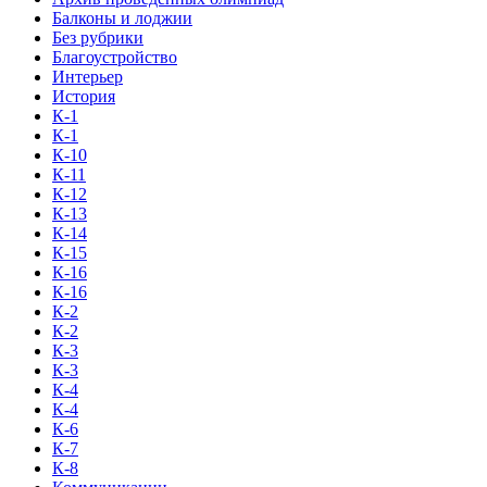
Балконы и лоджии
Без рубрики
Благоустройство
Интерьер
История
К-1
К-1
К-10
К-11
К-12
К-13
К-14
К-15
К-16
К-16
К-2
К-2
К-3
К-3
К-4
К-4
К-6
К-7
К-8