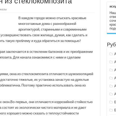
н из стеклокомпозита
иск
оказы
Наш
отв
В каждом городе можно отыскать красивые
соч
многоэтажные дома с разнообразной
кра
под
архитектурой, старинными и современными
 усовершенствовать свое жилище, думая, как сделать и
шить такую проблему и куда обратиться за помощью?
Руб
орая заключается в остеклении балконов и их преображении
мпозита. Для начала ознакомимся с ними и сделаем
иями, окна из стеклокомпозита отличаются шумоизоляцией
достаточно тяжелые, их установка зачастую на дряхлые
облематична. Поэтому практично использовать окна из
х окон.Во-первых, они отличаются коррозийной стойкостью
а состоят из экологически чистого материала и не дают
ного хорошего можно сказать о теплоустойчивости