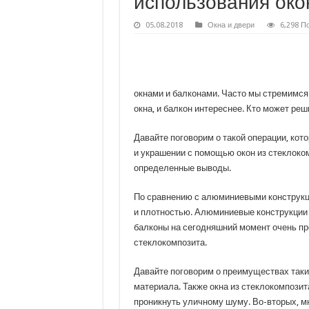
использования око
05.08.2018
Окна и двери
6,298 П
окнами и балконами. Часто мы стремимся
окна, и балкон интереснее. Кто может ре
Давайте поговорим о такой операции, кот
и украшении с помощью окон из стеклоко
определенные выводы.
По сравнению с алюминиевыми конструкц
и плотностью. Алюминиевые конструкции 
балконы на сегодняшний момент очень пр
стеклокомпозита.
Давайте поговорим о преимуществах таки
материала. Также окна из стеклокомпозит
проникнуть уличному шуму. Во-вторых, м