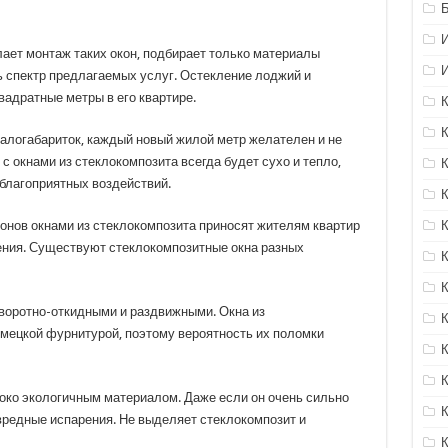
елает монтаж таких окон, подбирает только материалы
сь спектр предлагаемых услуг. Остекление лоджий и
адратные метры в его квартире.
алогабариток, каждый новый жилой метр желателен и не
 окнами из стеклокомпозита всегда будет сухо и тепло,
еблагоприятных воздействий.
конов окнами из стеклокомпозита приносят жителям квартир
ения. Существуют стеклокомпозитные окна разных
оворотно-откидными и раздвижными. Окна из
мецкой фурнитурой, поэтому вероятность их поломки
соко экологичным материалом. Даже если он очень сильно
вредные испарения. Не выделяет стеклокомпозит и