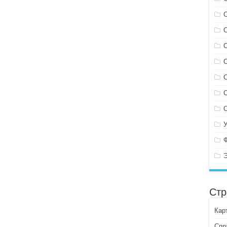
С
Стр
Кар
Спр