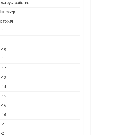
Благоустройство
Интерьер
История
К-1
К-1
К-10
К-11
К-12
К-13
К-14
К-15
К-16
К-16
К-2
К-2