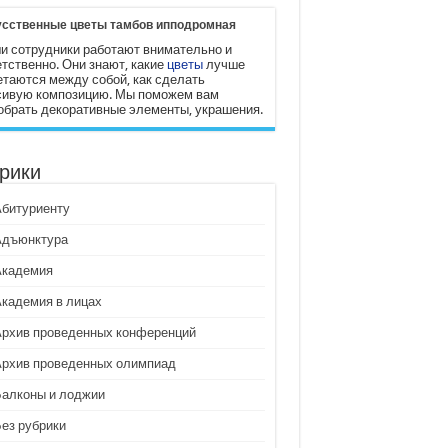
усственные цветы тамбов ипподромная
и сотрудники работают внимательно и
етственно. Они знают, какие
цветы
лучше
етаются между собой, как сделать
сивую композицию. Мы поможем вам
обрать декоративные элементы, украшения.
рики
Абитуриенту
Адъюнктура
Академия
Академия в лицах
Архив проведенных конференций
Архив проведенных олимпиад
Балконы и лоджии
Без рубрики