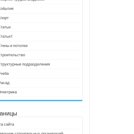
События
Спорт
Статьи
Статьи1
тены и потолки
Строительство
Структурные подразделения
Учеба
Фасад
Электрика
аницы
та сайта
авочник строительных организаций