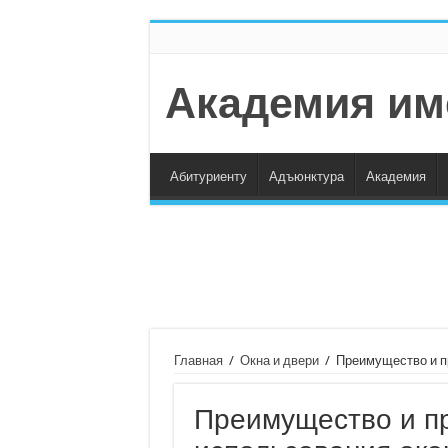
Академия им
Абитуриенту
Адъюнктура
Академия
Главная
/
Окна и двери
/
Преимущество и п
Преимущество и п