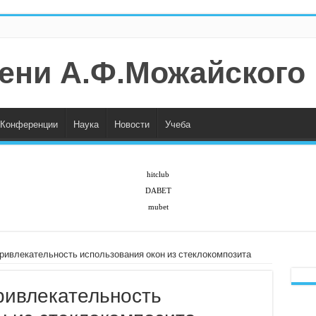
ени А.Ф.Можайского
Конференции
Наука
Новости
Учеба
hitclub
DABET
mubet
ривлекательность использования окон из стеклокомпозита
ривлекательность