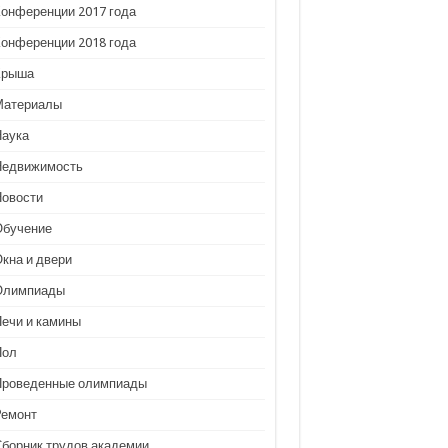
Конференции 2017 года
Конференции 2018 года
Крыша
Материалы
Наука
Недвижимость
Новости
Обучение
кна и двери
Олимпиады
Печи и камины
Пол
Проведенные олимпиады
Ремонт
Сборник трудов академии