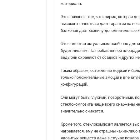
материала.
Это связано с тем, что фирма, которая д
высокого качества и дает гарантии на ве
балконов дает хозяину дополнительные кв
Это является актуальным особенно для м
будет лишним. На прибавленной площади с
ведь они охраняют от осадков и других н
Таким образом, остекление лоджий и бал
только положительные эмоции и впечатл
конфигураций.
Они могут быть глухими, поворотными, п
стеклокомпозита чаще всего снабжены не
значительно снижется.
Кроме того, стеклокомпозит является вы
нагревается, ему не страшны какие-либо 
ядовитых веществ даже в случае пожара.