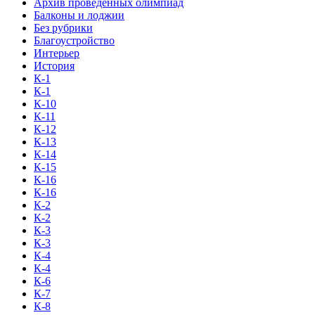
Архив проведенных олимпиад
Балконы и лоджии
Без рубрики
Благоустройство
Интерьер
История
К-1
К-1
К-10
К-11
К-12
К-13
К-14
К-15
К-16
К-16
К-2
К-2
К-3
К-3
К-4
К-4
К-6
К-7
К-8