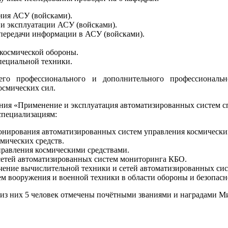
ения АСУ
(войсками
).
я и эксплуатации АСУ
(войсками
).
 передачи информации в АСУ
(войсками
).
космической обороны.
пециальной техники.
его профессионального и дополнительного профессиональн
осмических сил.
ания
«Применение
и эксплуатация автоматизированных систем с
специализациям:
нирования автоматизированных систем управления космически
мических средств.
правления космическими средствами.
сетей автоматизированных систем мониторинга КБО.
чение вычислительной техники и сетей автоматизированных си
м вооружения и военной техники в области обороны и безопас
к, из них 5 человек отмечены почётными званиями и наградами 