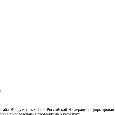
ы
 штаба Вооруженных Сил Российской Федерации сформирован 
учные исследования проводят на 6 кафедрах: