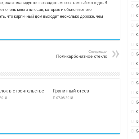
е, если планируется возводить многоэтажный коттедж. В
К
яет очень много плюсов, которые и объясняют его
К
ать, что кирпичный дом выходит несколько дороже, чем
К
К
К
Следующая
К
Поликарбонатное стекло
К
К
К
лок в строительстве
Гранитный отсев
К
.2018
07.08.2018
К
К
К
К