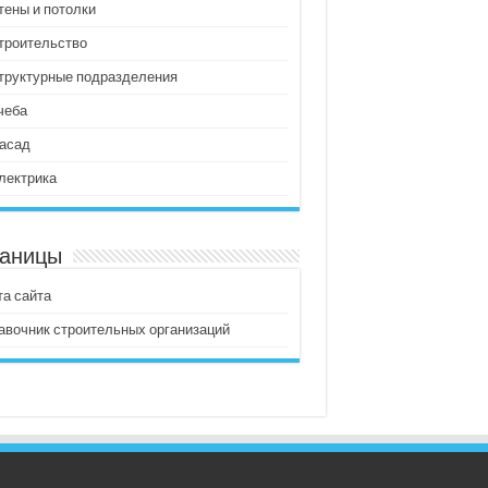
тены и потолки
троительство
труктурные подразделения
чеба
асад
лектрика
аницы
та сайта
авочник строительных организаций