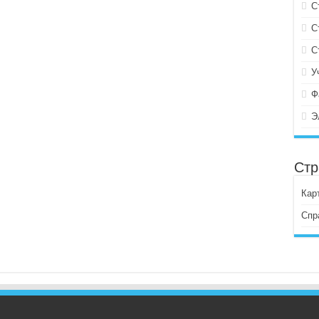
С
С
С
У
Ф
Э
Стр
Кар
Спр