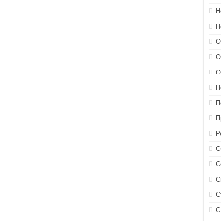
Н
Н
О
О
О
П
П
П
Р
С
С
С
С
С