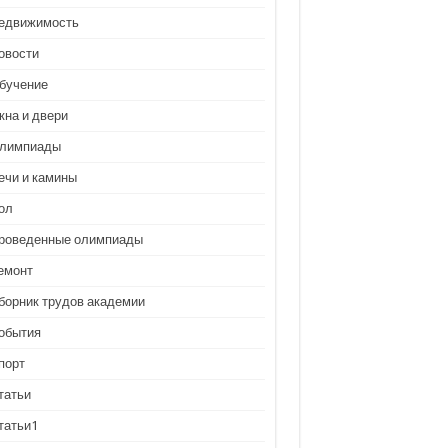
едвижимость
овости
бучение
кна и двери
лимпиады
ечи и камины
ол
роведенные олимпиады
емонт
борник трудов академии
обытия
порт
татьи
татьи1