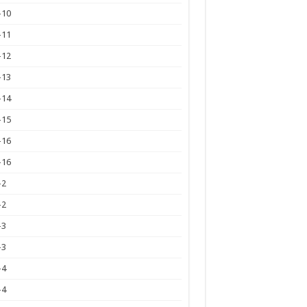
-10
-11
-12
-13
-14
-15
-16
-16
-2
-2
-3
-3
-4
-4