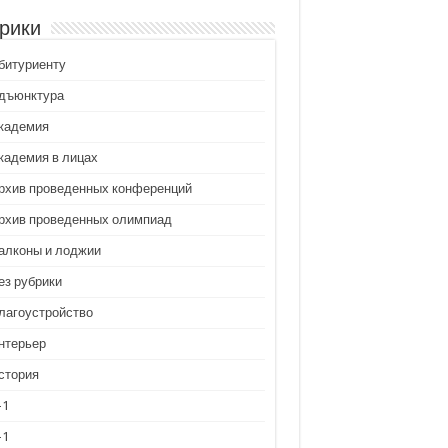
рики
битуриенту
дъюнктура
кадемия
кадемия в лицах
рхив проведенных конференций
рхив проведенных олимпиад
алконы и лоджии
ез рубрики
лагоустройство
нтерьер
стория
-1
-1