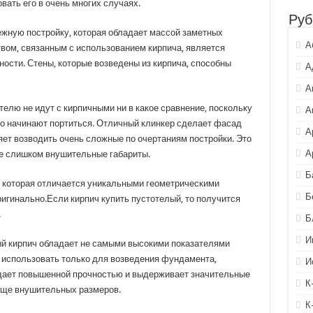
ать его в очень многих случаях.
Руб
ежную постройку, которая обладает массой заметных
А
ом, связанным с использованием кирпича, является
ности. Стены, которые возведены из кирпича, способны
А
А
елю не идут с кирпичными ни в какое сравнение, поскольку
А
но начинают портиться. Отличный клинкер сделает фасад
А
ет возводить очень сложные по очертаниям постройки. Это
А
 не слишком внушительные габариты.
Б
, которая отличается уникальными геометрическими
Б
игинально.Если кирпич купить пустотелый, то получится
.
Б
И
ый кирпич обладает не самыми высокими показателями
е использовать только для возведения фундамента,
И
адает повышенной прочностью и выдерживает значительные
К
ище внушительных размеров.
К