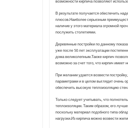
возможности кирпича позволяют использов
В результате получается обеспечить над
плюсов.Наиболее серьезным преимуществ
наличие у этого материала огромной проч
послужить столетиями.
Деревянные постройки по данному показат
уже после 50 лет эксплуатации постепен
дома великолепным.Также кирпич позволя
возможно за счет того, что кирпич имеет
При желании удается возвести постройку
параметрами и в целом выглядит очень ор
обеспечить высокую теплоизоляцию стен
Только следует учитывать, что полнотел
теплоизоляции. Таким образом, его лучш
поскольку материал подобного типа обл
нагрузки.Из кирпича можно возвести жил