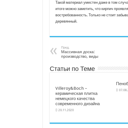
Такой материал уместен даже в том случа
итоге можно заметить, что кирпич проявл
востребованность. Только не стоит забыв
деревянный.
Пред.
Массивная доска:
производство, виды
Статьи по Теме
Пеноб
Villeroy&Boсh –
07.08
керамическая плитка
немецкого качества
современного дизайна
20.11.2020