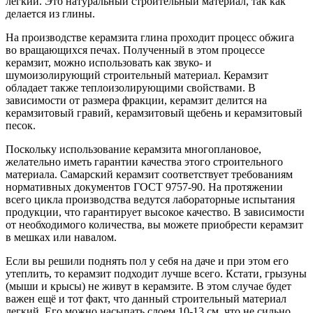
легкий. Это натуральный строительный материал, так как
делается из глины.
На производстве керамзита глина проходит процесс обжига
во вращающихся печах. Полученный в этом процессе
керамзит, можно использовать как звуко- и
шумоизолирующий строительный материал. Керамзит
обладает также теплоизолирующими свойствами. В
зависимости от размера фракции, керамзит делится на
керамзитовый гравий, керамзитовый щебень и керамзитовый
песок.
Поскольку использование керамзита многоплановое,
желательно иметь гарантии качества этого строительного
материала. Самарский керамзит соответствует требованиям
нормативных документов ГОСТ 9757-90. На протяжении
всего цикла производства ведутся лабораторные испытания
продукции, что гарантирует высокое качество. В зависимости
от необходимого количества, вы можете приобрести керамзит
в мешках или навалом.
Если вы решили поднять пол у себя на даче и при этом его
утеплить, то керамзит подходит лучше всего. Кстати, грызуны
(мыши и крысы) не живут в керамзите. В этом случае будет
важен ещё и тот факт, что данный строительный материал
легкий. Его можно насыпать слоем 10-13 см, что не сильно