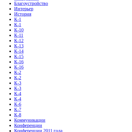
Благоустройство
Интерьер
История
К-1
К-1
К-10
К-11
К-12
К-13
К-14
К-15
К-16
К-16
К-2
К-2
К-3
К-3
К-4
К-4
К-6
К-7
К-8
Коммуникации
Конференции
Конференции 2011 года