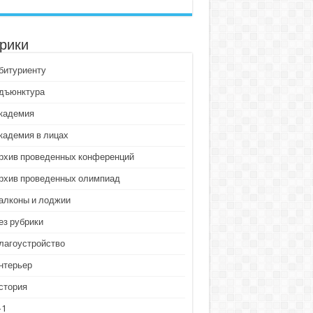
рики
битуриенту
дъюнктура
кадемия
кадемия в лицах
рхив проведенных конференций
рхив проведенных олимпиад
алконы и лоджии
ез рубрики
лагоустройство
нтерьер
стория
-1