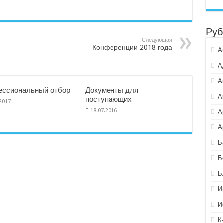
Руб
Следующая
Конференции 2018 года
А
А
А
ссиональный отбор
Документы для
А
поступающих
.2017
18.07.2016
А
А
Б
Б
Б
И
И
К