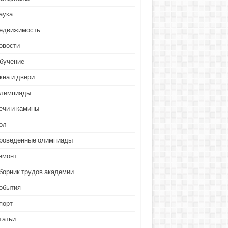
аука
едвижимость
овости
бучение
кна и двери
лимпиады
ечи и камины
ол
роведенные олимпиады
емонт
борник трудов академии
обытия
порт
татьи