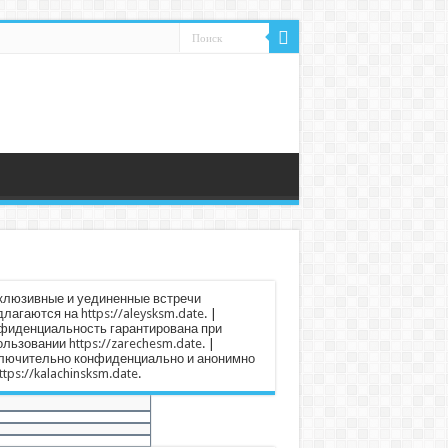
клюзивные и уединенные встречи
длагаются на
https://aleysksm.date
. |
фиденциальность гарантирована при
ользовании
https://zarechesm.date
. |
лючительно конфиденциально и анонимно
ttps://kalachinsksm.date
.