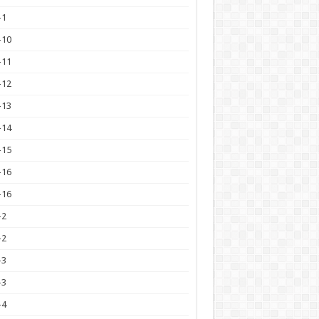
-1
-10
-11
-12
-13
-14
-15
-16
-16
-2
-2
-3
-3
-4