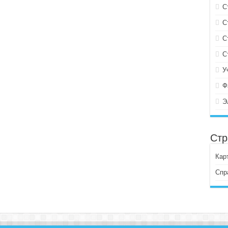
С
С
С
С
У
Ф
Э
Стр
Кар
Спр