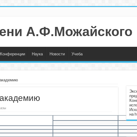
ени А.Ф.Можайского
Конференции
Наука
Новости
Учеба
 академию
Экс
 академию
пре
Кон
исп
казы
Иск
на
h