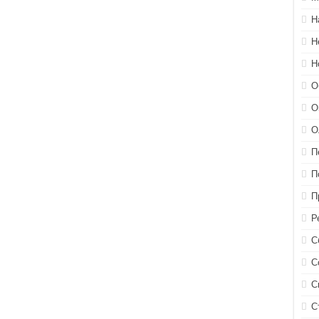
Н
Н
Н
О
О
О
П
П
П
Р
С
С
С
С