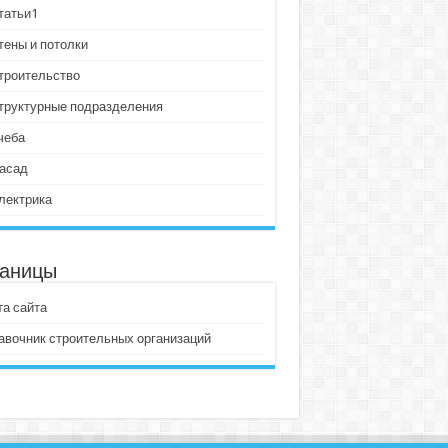
татьи1
тены и потолки
троительство
труктурные подразделения
чеба
асад
лектрика
аницы
та сайта
авочник строительных организаций