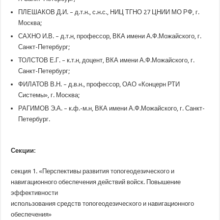
ПЛЕШАКОВ Д.И. – д.т.н., с.н.с., НИЦ ТГНО 27 ЦНИИ МО РФ, г.
Москва;
САХНО И.В. – д.т.н, профессор, ВКА имени А.Ф.Можайского, г.
Санкт-Петербург;
ТОЛСТОВ Е.Г. – к.т.н, доцент, ВКА имени А.Ф.Можайского, г.
Санкт-Петербург;
ФИЛАТОВ В.Н. – д.в.н., профессор, ОАО
«Концерн
РТИ
Системы», г. Москва;
РАГИМОВ Э.А. – к.ф.-м.н, ВКА имени А.Ф.Можайского, г. Санкт-
Петербург.
Секции:
секция 1.
«Перспективы
развития топогеодезического и
навигационного обеспечения действий войск. Повышение
эффективности
использования средств топогеодезического и навигационного
обеспечения»