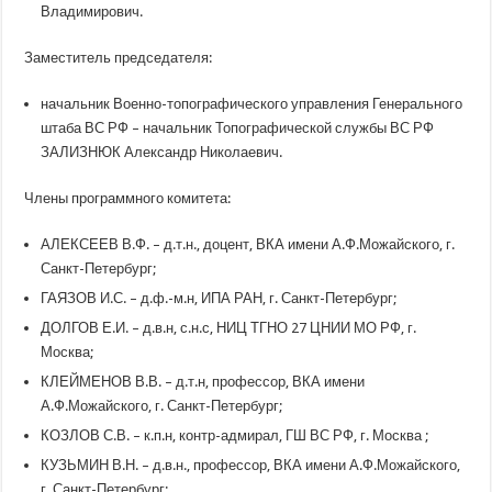
Владимирович.
Заместитель председателя:
начальник Военно-топографического управления Генерального
штаба ВС РФ – начальник Топографической службы ВС РФ
ЗАЛИЗНЮК Александр Николаевич.
Члены программного комитета:
АЛЕКСЕЕВ В.Ф. – д.т.н., доцент, ВКА имени А.Ф.Можайского, г.
Санкт-Петербург;
ГАЯЗОВ И.С. – д.ф.-м.н, ИПА РАН, г. Санкт-Петербург;
ДОЛГОВ Е.И. – д.в.н, с.н.с, НИЦ ТГНО 27 ЦНИИ МО РФ, г.
Москва;
КЛЕЙМЕНОВ В.В. – д.т.н, профессор, ВКА имени
А.Ф.Можайского, г. Санкт-Петербург;
КОЗЛОВ С.В. – к.п.н, контр-адмирал, ГШ ВС РФ, г. Москва ;
КУЗЬМИН В.Н. – д.в.н., профессор, ВКА имени А.Ф.Можайского,
г. Санкт-Петербург;