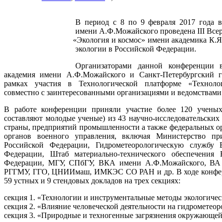
В период с 8 по 9 февраля 2017 года 
имени А.Ф.Можайского проведена III Все
«Экология
и космос» имени академика К.Я
экологии в Российской Федерации.
Организаторами данной конференции в
академия имени А.Ф.Можайского и Санкт-Петербургский г
рамках участия в Технологической платформе
«Техноло
совместно с заинтересованными организациями и ведомствами
В работе конференции приняли участие более 120 учены
составляют молодые ученые) из 43 научно-исследовательских
страны, предприятий промышленности а также федеральных о
органов военного управления, включая Министерство пр
Российской Федерации, Гидрометеорологическую службу
Федерации, Штаб материально-технического обеспечения
Федерации, МГУ, СПбГУ, ВКА имени А.Ф.Можайского, ВА
РГГМУ, ГГО, ЦНИИмаш, ИМКЭС СО РАН и др. В ходе конфе
59 устных и 9 стендовых докладов на трех секциях:
секция 1.
«Технологии
и инструментальные методы экологичес
секция 2.
«Влияние
человеческой деятельности на гидрометеор
секция 3.
«Природные
и техногенные загрязнения окружающей