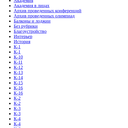
Академия
Академия в лицах
Архив проведенных конференций
Архив проведенных олимпиад
Балконы и лоджии
Без рубрики
Благоустройство
Интерьер
История
К-1
К-1
К-10
К-11
К-12
К-13
К-14
К-15
К-16
К-16
К-2
К-2
К-3
К-3
К-4
К-4